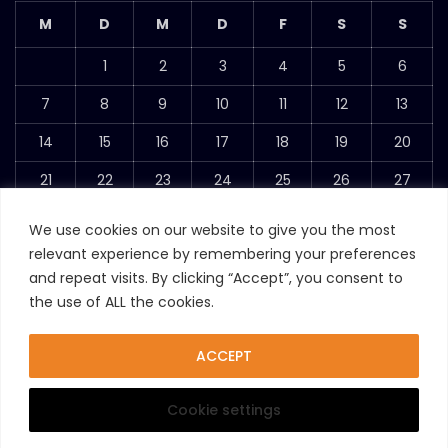
M
D
M
D
F
S
S
1
2
3
4
5
6
7
8
9
10
11
12
13
14
15
16
17
18
19
20
21
22
23
24
25
26
27
28
We use cookies on our website to give you the most
relevant experience by remembering your preferences
Februar 2022
and repeat visits. By clicking “Accept”, you consent to
« Dez.
März »
the use of ALL the cookies.
ACCEPT
Cookie settings
Harnold Theme Developed by
Ir-Tech