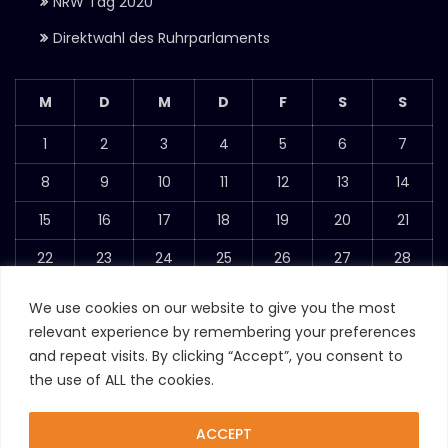
NRW Tag 2020
Direktwahl des Ruhrparlaments
M
D
M
D
F
S
S
1
2
3
4
5
6
7
8
9
10
11
12
13
14
15
16
17
18
19
20
21
22
23
24
25
26
27
28
29
30
We use cookies on our website to give you the most
relevant experience by remembering your preferences
Juni 2020
and repeat visits. By clicking “Accept”, you consent to
« Apr.
Sep. »
the use of ALL the cookies.
ACCEPT